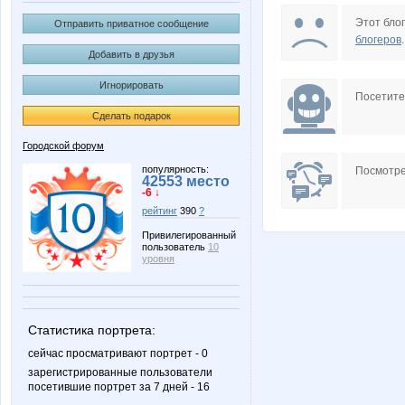
Эша
Чудилко 
Этот блог
Отправить приватное сообщение
блогеров
.
Добавить в друзья
Игнорировать
Посетит
Сделать подарок
Городской форум
популярность:
Посмотре
42553 место
-6 ↓
рейтинг
390
?
Привилегированный
пользователь
10
уровня
Статистика портрета:
сейчас просматривают портрет - 0
зарегистрированные пользователи
посетившие портрет за 7 дней - 16