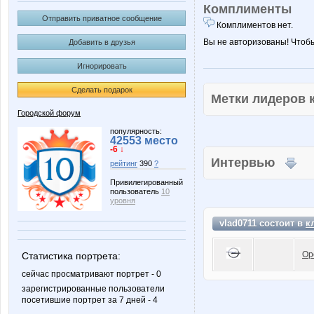
Комплименты
Отправить приватное сообщение
Комплиментов нет.
Вы не авторизованы! Чтоб
Добавить в друзья
Игнорировать
Сделать подарок
Метки лидеров
Городской форум
популярность:
42553 место
-6 ↓
Интервью
рейтинг
390
?
Привилегированный
пользователь
10
уровня
vlad0711 состоит в
к
Op
Статистика портрета:
сейчас просматривают портрет - 0
зарегистрированные пользователи
посетившие портрет за 7 дней - 4